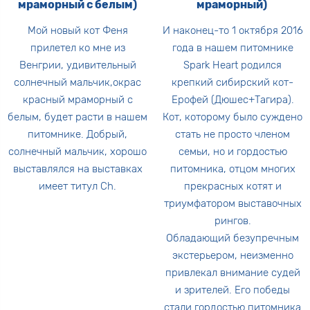
мраморный с белым)
мраморный)
Мой новый кот Феня
И наконец-то 1 октября 2016
прилетел ко мне из
года в нашем питомнике
Венгрии, удивительный
Spark Heart родился
солнечный мальчик,окрас
крепкий сибирский кот-
красный мраморный с
Ерофей (Дюшес+Тагира).
белым, будет расти в нашем
Кот, которому было суждено
питомнике. Добрый,
стать не просто членом
солнечный мальчик, хорошо
семьи, но и гордостью
выставлялся на выставках
питомника, отцом многих
имеет титул Ch.
прекрасных котят и
триумфатором выставочных
рингов.
Обладающий безупречным
экстерьером, неизменно
привлекал внимание судей
и зрителей. Его победы
стали гордостью питомника