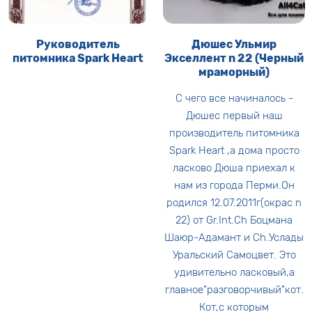
Руководитель
Дюшес Ульмир
питомника Spark Heart
Экселлент n 22 (Черный
мраморный)
С чего все начиналось -
Дюшес первый наш
производитель питомника
Spark Heart ,а дома просто
ласково Дюша приехал к
нам из города Перми.Он
родился 12.07.2011г(окрас n
22) от Gr.Int.Ch Боцмана
Шаюр-Адамант и Ch.Услады
Уральский Самоцвет. Это
удивительно ласковый,а
главное"разговорчивый"кот.
Кот,с которым