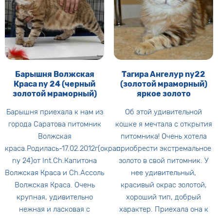
Барышня Волжская
Тагира Ангелур ny22
Краса ny 24 (черный
(золотой мраморный)
золотой мраморный)
яркое золото
Барышня приехала к нам из
Об этой удивительной
города Саратова питомник
кошке я мечтала с открытия
Волжская
питомника! Очень хотела
краса.Родилась-17.02.2012г(окрас
приобрести экстремальное
ny 24)от Int.Ch.Капитона
золото в свой питомник. У
Волжская Краса и Ch.Ассоль
нее удивительный,
Волжская Краса. Очень
красивый окрас золотой,
крупная, удивительно
хороший тип, добрый
нежная и ласковая с
характер. Приехала она к